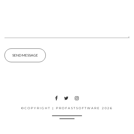
SEND MESSAGE
©COPYRIGHT | PROFASTSOFTWARE 2026
Web Concept
newsflash
stiri pe surse